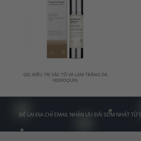
+
GEL ĐIỀU TRỊ SẮC TỐ VÀ LÀM TRẮNG DA
HIDROQUIN
ĐỂ LẠI ĐỊA CHỈ EMAIL NHẬN ƯU ĐÃI SỚM NHẤT TỪ