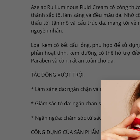
Azelac Ru Luminous Fluid Cream có công thức h
thành sắc tố, làm sáng và đều màu da. Nhờ 
thấu tới tận mô và cấu trúc da, mang tới vẻ
nguyên nhân.
Loại kem có kết cấu lỏng, phù hợp để sử dụng
phần hoạt tính, kem dưỡng có thể hỗ trợ điề
Paraben và cồn, rất an toàn cho da.
TÁC ĐỘNG VƯỢT TRỘI:
* Làm sáng da: ngăn chặn và giảm sản xuất m
* Giảm sắc tố da: ngăn chặn sự phân tán melan
* Ngăn ngừa: chăm sóc từ sâu bên trong, làm
CÔNG DỤNG CỦA SẢN PHẨM: