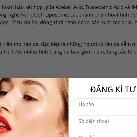
oàn hảo kết hợp giữa Azelaic Acid, Tranexamic Acid và 4-B
công nghệ Nanotech Liposome, các thành phần hoạt tính đ
 rạng rỡ tự nhiên, đồng thời ngăn ngừa sản xuất melanin,
 trên mọi làn da, đặc biệt là những người có làn da sẫm 
u trị được nhiều tình trạng da bao gồm nám, tăng sắc tố
elanin một cách hiệu quả
ĐĂNG KÍ TƯ
in và loại bỏ tất cả chất dư thừa
 chậm sự tái phát của mụn