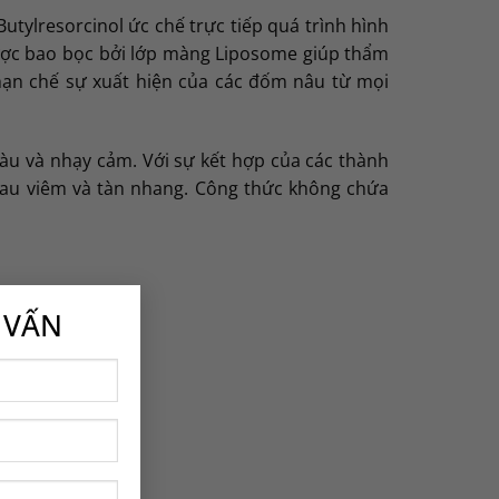
utylresorcinol ức chế trực tiếp quá trình hình
ược bao bọc bởi lớp màng Liposome giúp thẩm
 hạn chế sự xuất hiện của các đốm nâu từ mọi
màu và nhạy cảm. Với sự kết hợp của các thành
 sau viêm và tàn nhang. Công thức không chứa
×
 VẤN