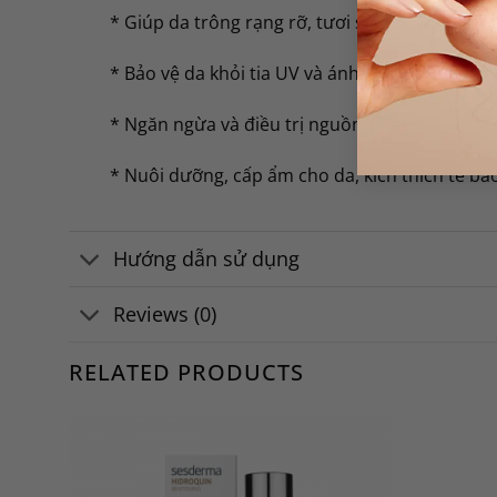
* Giúp da trông rạng rỡ, tươi sáng đều màu v
* Bảo vệ da khỏi tia UV và ánh nắng mặt trời tr
* Ngăn ngừa và điều trị nguồn gốc của các đố
* Nuôi dưỡng, cấp ẩm cho da, kích thích tế bà
Hướng dẫn sử dụng
Reviews (0)
RELATED PRODUCTS