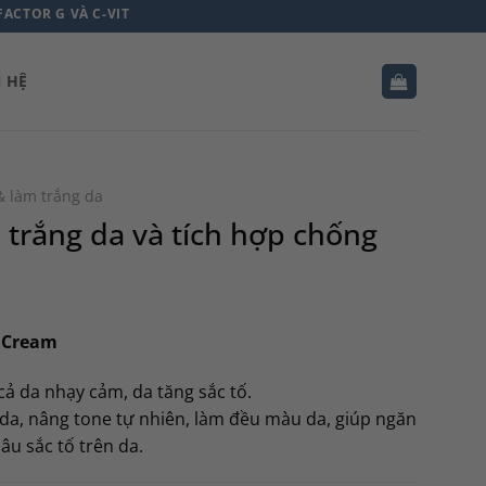
 VÀ C-VIT
N HỆ
& làm trắng da
 trắng da và tích hợp chống
d Cream
 cả da nhạy cảm, da tăng sắc tố.
 da, nâng tone tự nhiên, làm đều màu da, giúp ngăn
âu sắc tố trên da.