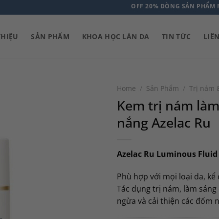
OFF 20% DÒNG SẢN PHẨM FACTOR G
THIỆU
SẢN PHẨM
KHOA HỌC LÀN DA
TIN TỨC
LIÊ
Home
/
Sản Phẩm
/
Trị nám 
Kem trị nám làm
nắng Azelac Ru
Azelac Ru Luminous Flui
Phù hợp với mọi loại da, kể
Tác dụng trị nám, làm sáng
ngừa và cải thiện các đốm n